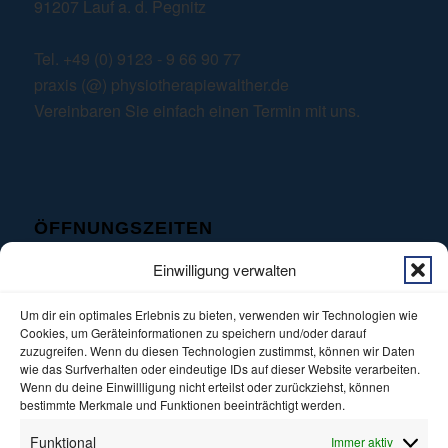
91207 Lauf a. d. Pegnitz
Tel. +49 (0) 9123 - 9 66 90 77
praxis (@) physiotherapiewalther.de
Vereinbaren Sie einfach einen Termin mit uns.
ÖFFNUNGSZEITEN
Mo – Do: 0
8:00
–
18:00 Uhr
Einwilligung verwalten
Freitags: 0
8:00
–
16:00 Uhr
Sa – So: geschlossen
Um dir ein optimales Erlebnis zu bieten, verwenden wir Technologien wie
Cookies, um Geräteinformationen zu speichern und/oder darauf
zuzugreifen. Wenn du diesen Technologien zustimmst, können wir Daten
wie das Surfverhalten oder eindeutige IDs auf dieser Website verarbeiten.
RECHTLICHES
Wenn du deine Einwillligung nicht erteilst oder zurückziehst, können
bestimmte Merkmale und Funktionen beeinträchtigt werden.
Datenschutzerklärung
Funktional
Immer aktiv
Impressum